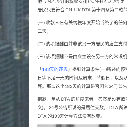
港与内地签订的税收安排 (“CN-HK DTA”) 
居民只要符合 CN-HK DTA 第十四条第二款
(一) 收款人在有关纳税年度开始或终了的
三天；
(二) 该项报酬由并非该另一方居民的雇主支
(三) 该项报酬不是由雇主设在另一方的常设
「
183天的迷思
」提到计算条件(一)所述的
日等不足一天的时间及周末、节假日，以及
等。那么这个183天的计算是否因为34号公
抱歉，单从 DTA 的角度来看，答案是没有
文)。 34号公告所说的是居住天数， DTA
DTA 的183天计算方法没有改变。