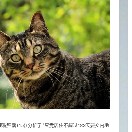
– 理税锦囊 (15)) 分析了 “究竟居住不超过183天要交内地