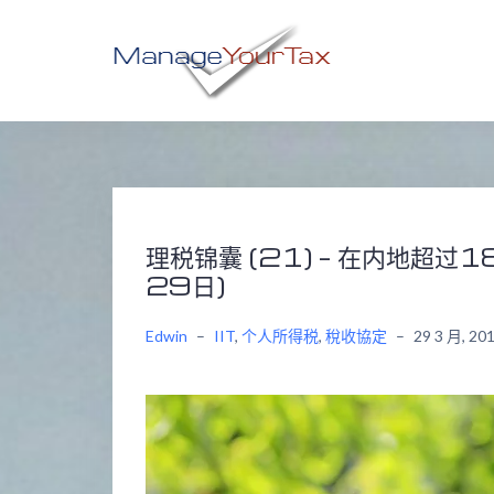
Skip
to
content
理税锦囊 (21) – 在内地超过1
29日)
Edwin
–
IIT
,
个人所得税
,
稅收協定
–
29 3 月, 20