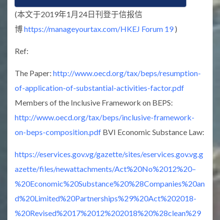
(本文于2019年1月24日刊登于信报信
博
https://manageyourtax.com/HKEJ Forum 19
)
Ref:
The Paper:
http://www.oecd.org/tax/beps/resumption-
of-application-of-substantial-activities-factor.pdf
Members of the Inclusive Framework on BEPS:
http://www.oecd.org/tax/beps/inclusive-framework-
on-beps-composition.pdf
BVI Economic Substance Law:
https://eservices.gov.vg/gazette/sites/eservices.gov.vg.g
azette/files/newattachments/Act%20No%2012%20–
%20Economic%20Substance%20%28Companies%20an
d%20Limited%20Partnerships%29%20Act%202018-
%20Revised%2017%2012%202018%20%28clean%29