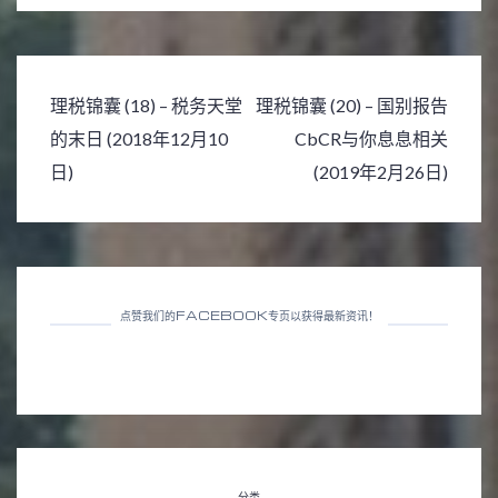
文
理税锦囊 (18) – 税务天堂
理税锦囊 (20) – 国别报告
章
的末日 (2018年12月10
CbCR与你息息相关
导
日)
(2019年2月26日)
航
点赞我们的FACEBOOK专页以获得最新资讯！
分类