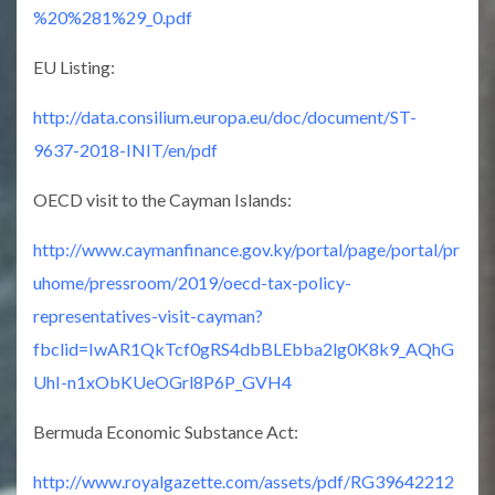
%20%281%29_0.pdf
EU Listing:
http://data.consilium.europa.eu/doc/document/ST-
9637-2018-INIT/en/pdf
OECD visit to the Cayman Islands:
http://www.caymanfinance.gov.ky/portal/page/portal/pr
uhome/pressroom/2019/oecd-tax-policy-
representatives-visit-cayman?
fbclid=IwAR1QkTcf0gRS4dbBLEbba2lg0K8k9_AQhG
UhI-n1xObKUeOGrl8P6P_GVH4
Bermuda Economic Substance Act:
http://www.royalgazette.com/assets/pdf/RG39642212