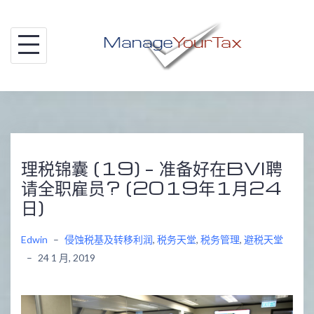
Skip
to
content
理税锦囊 (19) – 准备好在BVI聘
请全职雇员? (2019年1月24
日)
Edwin
–
侵蚀税基及转移利润
,
税务天堂
,
税务管理
,
避税天堂
–
24 1 月, 2019