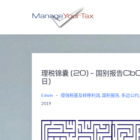
Skip
to
content
理税锦囊 (20) – 国别报告C
日)
Edwin
–
侵蚀税基及转移利润
,
国别报告
,
多边公约
2019