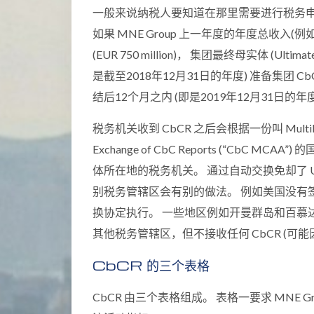
一般来说纳税人要知道在那里需要进行税务申报并不困
如果 MNE Group 上一年度的年度总收入(例
(EUR 750 million)， 集团最终母实体 (Ultima
是截至2018年12月31日的年度) 准备集团
结后12个月之内 (即是2019年12月31日的年
税务机关收到 CbCR 之后会根据一份叫 Multilateral C
Exchange of CbC Reports (“CbC MC
体所在地的税务机关。 通过自动交换免却了 U
别税务管辖区会有别的做法。 例如美国没有
换协定执行。 一些地区例如开曼群岛和百慕达
其他税务管辖区，但不接收任何 CbCR (可
CbCR 的三个表格
CbCR 由三个表格组成。 表格一要求 MNE