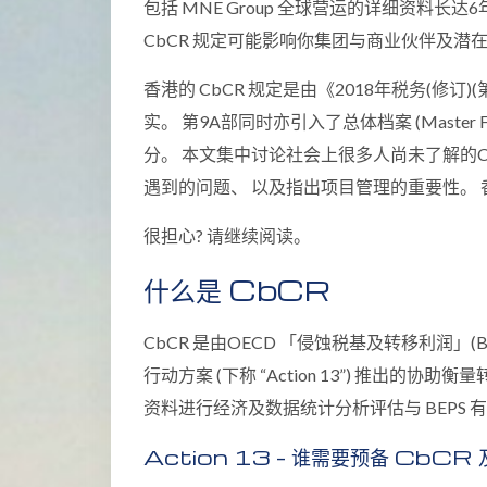
包括 MNE Group 全球营运的详细资料长达
CbCR 规定可能影响你集团与商业伙伴及潜
香港的 CbCR 规定是由《2018年税务(修
实。 第9A部同时亦引入了总体档案 (Master Fi
分。 本文集中讨论社会上很多人尚未了解的Cb
遇到的问题、 以及指出项目管理的重要性。 香
很担心? 请继续阅读。
什么是 CbCR
CbCR 是由OECD 「侵蚀税基及转移利润」(Base Eros
行动方案 (下称 “Action 13”) 推出的
资料进行经济及数据统计分析评估与 BEPS 
Action 13 – 谁需要预备 CbC